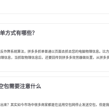
补单方式有哪些？
多反作弊系统算法，拼多多抓单普通以页面去抓去您的电脑物理信息。比
一大堆物理信息，当抓取物理信息后，还要回传到拼多多效劳器做处置，从拼多
空包需要注意什么
询出来？其实如今市场中很多商家都是在运用空包网停止发送空包，但是