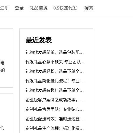
注册
登录
礼品商城
0.5快递代发
搜索
最近发表
礼物代发超简单，选品包装配送一键完成，如玩拼图般轻松
代发礼品心意不缺失 专业团队确保礼物完整
方电
多的
礼物代发超轻松，选品下单全搞定，惊喜时刻降临！
代发礼品简化送礼流程！专业团队助力，让复杂变轻松
礼物代发超有趣！选品下单全程嗨，惊喜连连不停歇
企业级客户案例之成功故事，代发更具可信度
定制礼品售后团队：专业贴心代发服务，全方位保障您的权益
企业级配送时效：准时送达显优势，代发高效创佳绩
我们
定制礼品生产流程：标准化操作，让代发更规范