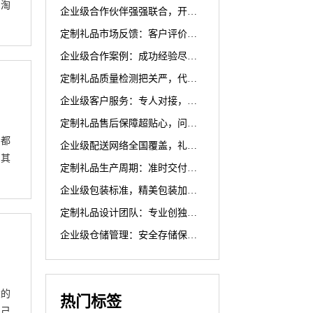
，淘
企业级合作伙伴强强联合，开启代发专业新篇章
定制礼品市场反馈：客户评价凸显代发更透明
企业级合作案例：成功经验尽显，代发可靠之选
定制礼品质量检测把关严，代发无忧超安心
企业级客户服务：专人对接，精准把握需求，开启优质服务新篇章
定制礼品售后保障超贴心，问题解决代发无忧更放心
的都
企业级配送网络全国覆盖，礼品送达更快捷，极速体验超省心
，其
定制礼品生产周期：准时交付，代发高效开启礼品定制新篇章
企业级包装标准，精美包装加持，让礼品送出满满体面
定制礼品设计团队：专业创独特，贴心设计尽显非凡
企业级仓储管理：安全存储保障，礼品存放无忧
大的
热门标签
自己