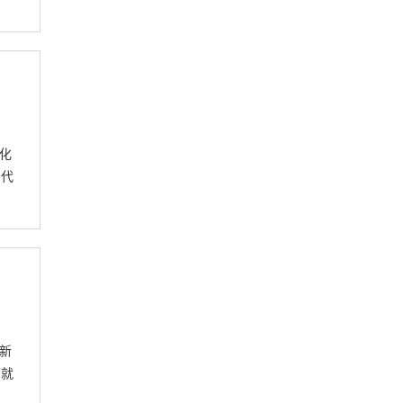
化
品代
新
下就