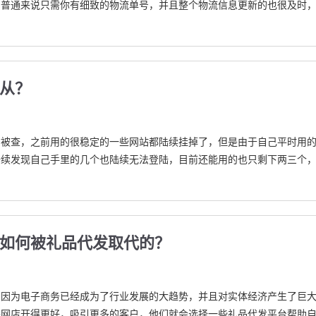
？普通来说只需你有细致的物流单号，并且整个物流信息更新的也很及时
何从？
网被查，之前用的很稳定的一些网站都陆续挂掉了，但是由于自己平时用
陆续发现自己手里的几个也陆续无法登陆，目前还能用的也只剩下两三个
是如何被礼品代发取代的？
，因为电子商务已经成为了行业发展的大趋势，并且对实体经济产生了巨
将网店开得更好，吸引更多的客户，他们就会选择一些礼品代发平台帮助