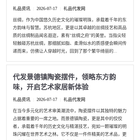
礼品资讯
2026-07-17
礼品代发网
|
|
丝绸，作为中国悠久历史文化的璀璨明珠，承载着千年的东
方韵味与智慧。苏杭地区，更是以其卓越的丝绸技艺和高品
质的丝绸制品闻名遐迩，素有“丝绸之府”的美誉。当指尖轻
轻触碰苏杭丝绸，那细腻如脂、柔滑似水的质感便会瞬间传
递而来，仿佛让人穿越时光，回到了那个繁华绮丽的...
代发景德镇陶瓷摆件，领略东方韵
味，开启艺术家居新体验
礼品资讯
2026-07-17
礼品代发网
|
|
在当今多元化的艺术审美潮流中，陶瓷摆件以其独特的魅力
占据着重要的一席之地。而景德镇陶瓷，更是其中的佼佼
者，承载着千年的历史文化与精湛技艺，宛如一颗璀璨的明
珠闪耀在世界艺术之林。它不仅是一件件精美的艺术品，更