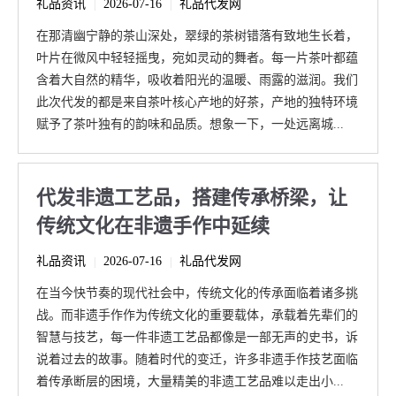
礼品资讯
2026-07-16
礼品代发网
|
|
在那清幽宁静的茶山深处，翠绿的茶树错落有致地生长着，
叶片在微风中轻轻摇曳，宛如灵动的舞者。每一片茶叶都蕴
含着大自然的精华，吸收着阳光的温暖、雨露的滋润。我们
此次代发的都是来自茶叶核心产地的好茶，产地的独特环境
赋予了茶叶独有的韵味和品质。想象一下，一处远离城...
代发非遗工艺品，搭建传承桥梁，让
传统文化在非遗手作中延续
礼品资讯
2026-07-16
礼品代发网
|
|
在当今快节奏的现代社会中，传统文化的传承面临着诸多挑
战。而非遗手作作为传统文化的重要载体，承载着先辈们的
智慧与技艺，每一件非遗工艺品都像是一部无声的史书，诉
说着过去的故事。随着时代的变迁，许多非遗手作技艺面临
着传承断层的困境，大量精美的非遗工艺品难以走出小...