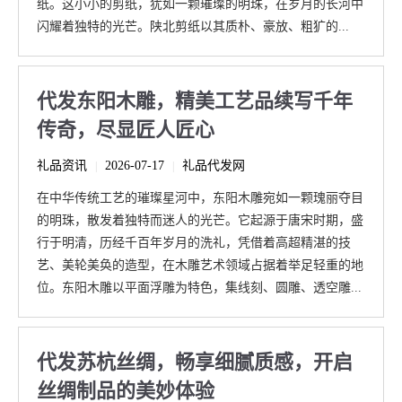
纸。这小小的剪纸，犹如一颗璀璨的明珠，在岁月的长河中
闪耀着独特的光芒。陕北剪纸以其质朴、豪放、粗犷的...
代发东阳木雕，精美工艺品续写千年
传奇，尽显匠人匠心
礼品资讯
2026-07-17
礼品代发网
|
|
在中华传统工艺的璀璨星河中，东阳木雕宛如一颗瑰丽夺目
的明珠，散发着独特而迷人的光芒。它起源于唐宋时期，盛
行于明清，历经千百年岁月的洗礼，凭借着高超精湛的技
艺、美轮美奂的造型，在木雕艺术领域占据着举足轻重的地
位。东阳木雕以平面浮雕为特色，集线刻、圆雕、透空雕...
代发苏杭丝绸，畅享细腻质感，开启
丝绸制品的美妙体验