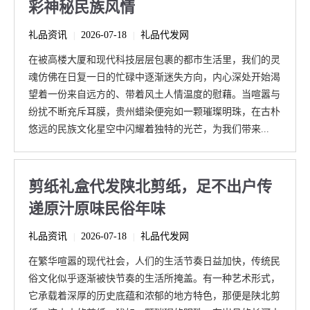
彩神秘民族风情
礼品资讯
2026-07-18
礼品代发网
|
|
在被高楼大厦和现代科技层层包裹的都市生活里，我们的灵
魂仿佛在日复一日的忙碌中逐渐迷失方向，内心深处开始渴
望着一份来自远方的、带着风土人情温度的慰藉。当喧嚣与
纷扰不断充斥耳膜，贵州蜡染便宛如一颗璀璨明珠，在古朴
悠远的民族文化星空中闪耀着独特的光芒，为我们带来...
剪纸礼盒代发陕北剪纸，足不出户传
递原汁原味民俗年味
礼品资讯
2026-07-18
礼品代发网
|
|
在繁华喧嚣的现代社会，人们的生活节奏日益加快，传统民
俗文化似乎逐渐被快节奏的生活所掩盖。有一种艺术形式，
它承载着深厚的历史底蕴和浓郁的地方特色，那便是陕北剪