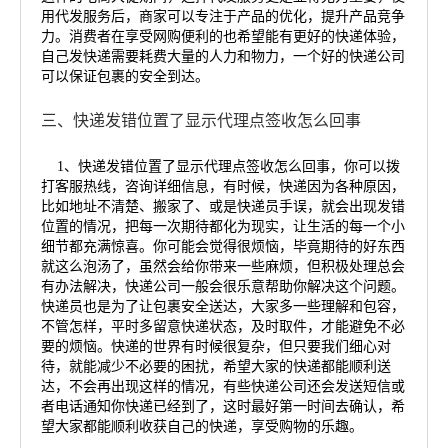
用代发服务后，商家可以专注于产品的优化，提升产品竞争
力。消费者在享受网购便利的也希望能有更好的快递体验，
自己发快递需要耗费大量的人力和物力，一个好的快递公司
可以保证包裹的安全到达。
三、快递发错位置了显示代理点签收怎么回事
1、快递发错位置了显示代理点签收怎么回事，你可以拨
打客服热线，咨询详细信息，有时候，快递因为各种原因，
比如地址不清楚、搬家了、或是快递员手误，就会出现发错
位置的情况，把每一次期待都化为现实，让生活的每一个小
细节都充满惊喜。你可能会觉得很烦恼，毕竟期待的好东西
就这么泡汤了，虽然会给你带来一些麻烦，但积极处理总会
有办法解决，快递公司一般会很乐意帮助你解决这个问题。
快递员也是为了让包裹安全送达，大家多一些理解和包容，
不管怎样，平时多留意快递状态，及时取件，才能避免不必
要的烦恼。快递的世界有时候很复杂，但只要我们细心对
待，就能减少不必要的困扰，希望大家的快递都能顺利送
达，不会再出现这样的情况，有些快递公司还会发送短信或
者电话通知你快递已经到了，这时最好第一时间去确认，希
望大家都能顺利收获自己的快递，享受购物的乐趣。