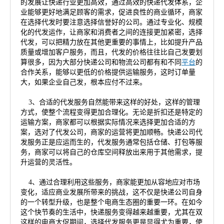
的发展让快递行业更加高效，通过高效的快递代发体系，企
业能够更好地满足顾客的需求，促进良性的商业循环，商家
在选择代发时要注意选择信誉好的公司。通过专业化、规模
化的代发运作，让商家和消费者之间的连接更加紧密，选择
代发，可以把精力放在其他更重要的事情上，比如提升产品
质量或增加客户服务，而且，代发的价格往往比自己发要划
算很多，因为大部分快递公司和物流公司都有和不同
平台
的
合作关系，能够以更低的价格提供运输服务，这时订单量
大，如果企业自己发，根本应付不过来。
3、合适的代发服务自然能带来这样的好处，这样的管理
方式，使整个流程变得更加合理化。无论是折扣还是特定的
运输方案，商家都可以根据实际情况来选择更加合适的方
案，选对了代发公司，商家的运营将更加顺畅。快递公司代
发服务正是应运而生的，代发服务通常包括仓储、打包等服
务，商家可以将自己的仓库空间释放出来用于其他需求，提
升运营的灵活性。
4、通过合理利用这些服务，商家能更加从容地应对市场
变化，适应商业发展所带来的挑战，这不仅是快递公司自身
的一个转型升级，也是整个电商生态圈的重要一环。在如今
这个快节奏的生活中，快递服务变得越来越重要，尤其在双
这样的电商大促期间，选择代发服务更是显得尤为重要，使