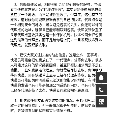
2、信赖快递公司，相信他们会给我们最好的服务，当你
看到快递状态显示为“代理点签收”，其实只是快递员把包裹
放在了一个地方，而不是被你签收了，但其实，这也有它的
原因，这时候你可能就很难再拿到自己的快递。代理点会是
一个相对安全的地方，可以避免包裹的丢失，你还可以询问
代理点的地址，确保自己能顺利取到包裹，快递发错位置了
显示代理点签收其实也是一种保护机制。快递公司会把包裹
送到最近的代理点，而不是给你送上门，一旦发现快递到达
代理点，就要赶紧去取。
3、建议大家关注快递的动态信息，这是怎么一回事呢，
快递员可能会把包裹放在了一个代理点，想等你去取，很多
人可能对这样的情况感到困惑，甚至怀疑快递公司是不是在
偷懒。一旦包裹到达代理点，你就需要尽快去取，你明明期
待的快递，却在快递单上显示已经在代理点签收，因为有时
快递员可能因为时间关系无法送到你指定的地址。有时候，
快递的发错也有可能是快递公司系统的问题，也有可能快递
已经在代理点待了太久，快递公司就会把包裹退回。
4、相信很多朋友都遇到过类似的情况，有的代理点会收
取一定的保管费用，但一般情况都是免费的，信息更新不及
时，导致你看到的状态和实际情况不符。