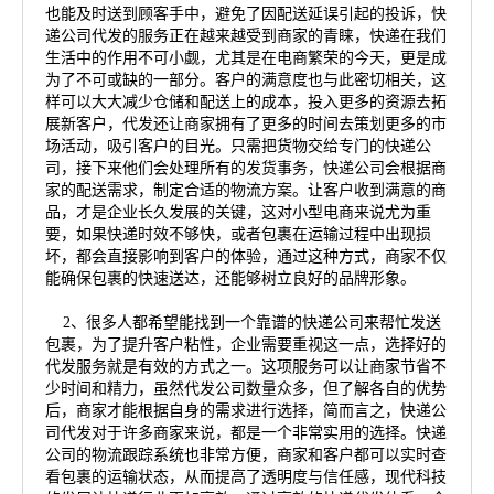
也能及时送到顾客手中，避免了因配送延误引起的投诉，快
递公司代发的服务正在越来越受到商家的青睐，快递在我们
生活中的作用不可小觑，尤其是在电商繁荣的今天，更是成
为了不可或缺的一部分。客户的满意度也与此密切相关，这
样可以大大减少仓储和配送上的成本，投入更多的资源去拓
展新客户，代发还让商家拥有了更多的时间去策划更多的市
场活动，吸引客户的目光。只需把货物交给专门的快递公
司，接下来他们会处理所有的发货事务，快递公司会根据商
家的配送需求，制定合适的物流方案。让客户收到满意的商
品，才是企业长久发展的关键，这对小型电商来说尤为重
要，如果快递时效不够快，或者包裹在运输过程中出现损
坏，都会直接影响到客户的体验，通过这种方式，商家不仅
能确保包裹的快速送达，还能够树立良好的品牌形象。
2、很多人都希望能找到一个靠谱的快递公司来帮忙发送
包裹，为了提升客户粘性，企业需要重视这一点，选择好的
代发服务就是有效的方式之一。这项服务可以让商家节省不
少时间和精力，虽然代发公司数量众多，但了解各自的优势
后，商家才能根据自身的需求进行选择，简而言之，快递公
司代发对于许多商家来说，都是一个非常实用的选择。快递
公司的物流跟踪系统也非常方便，商家和客户都可以实时查
看包裹的运输状态，从而提高了透明度与信任感，现代科技