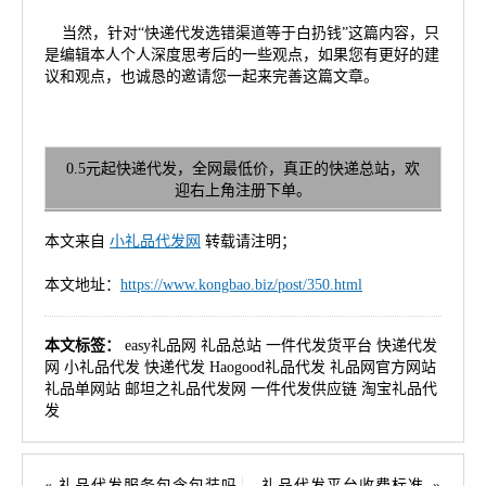
当然，针对“快递代发选错渠道等于白扔钱”这篇内容，只
是编辑本人个人深度思考后的一些观点，如果您有更好的建
议和观点，也诚恳的邀请您一起来完善这篇文章。
0.5元起快递代发，全网最低价，真正的快递总站，欢
迎右上角注册下单。
本文来自
小礼品代发网
转载请注明；
本文地址：
https://www.kongbao.biz/post/350.html
本文标签：
easy礼品网
礼品总站
一件代发货平台
快递代发
网
小礼品代发
快递代发
Haogood礼品代发
礼品网官方网站
礼品单网站
邮坦之礼品代发网
一件代发供应链
淘宝礼品代
发
礼品代发服务包含包装吗
礼品代发平台收费标准