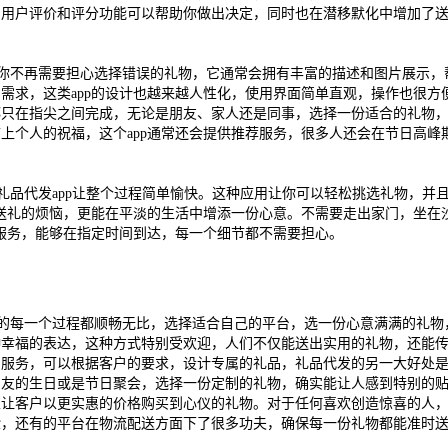
，用户评价和评分功能可以帮助你做出决定，同时也在潜移默化中增加了
你不再需要担心选择错误的礼物，它通常会拥有丰富的描述和图片展示，
需求，这类app的设计也越来越人性化，使用界面简单直观，操作也很方
都只在指尖之间完成，无论是朋友、家人还是同事，选择一份适合的礼物
上个人的祝福，这个app通常还会提供推荐服务，很多人还会在节日高峰
品代发app让整个过程简单愉快。这种应用让你可以轻松挑选礼物，并
决送礼的烦恼，更能在平淡的生活中增添一份心意。不需要走出家门，坐在
门服务，能够在指定时间到达，每一个细节都不需要担心。
的每一个过程都顺畅无比，选择适合自己的平台，选一份心意满满的礼物
种幸福的表达，这种方式特别受欢迎，人们不仅能送出实用的礼物，还能
制服务，可以根据客户的要求，设计专属的礼品，礼品代发的另一大好处
朋友的生日或是节日聚会，选择一份定制的礼物，确实能让人感到特别的
以让客户以更实惠的价格购买到心仪的礼物。对于任何喜欢创造惊喜的人
验，还有的平台在物流配送方面下了很多功夫，确保每一份礼物都能准时