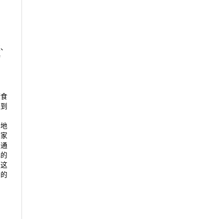
类、
物
康食
遇到
纠
好地
、家
。通
己的
在这
方的