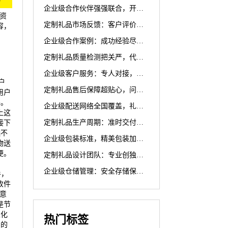
企业级合作伙伴强强联合，开启代发专业新篇章
资
定制礼品市场反馈：客户评价凸显代发更透明
容，
企业级合作案例：成功经验尽显，代发可靠之选
定制礼品质量检测把关严，代发无忧超安心
企业级客户服务：专人对接，精准把握需求，开启优质服务新篇章
户
定制礼品售后保障超贴心，问题解决代发无忧更放心
用户
手。
企业级配送网络全国覆盖，礼品送达更快捷，极速体验超省心
上这
定制礼品生产周期：准时交付，代发高效开启礼品定制新篇章
接下
选不
企业级包装标准，精美包装加持，让礼品送出满满体面
物送
便。
定制礼品设计团队：专业创独特，贴心设计尽显非凡
企业级仓储管理：安全存储保障，礼品存放无忧
手，
收件
心意
是节
性化
热门标签
别的