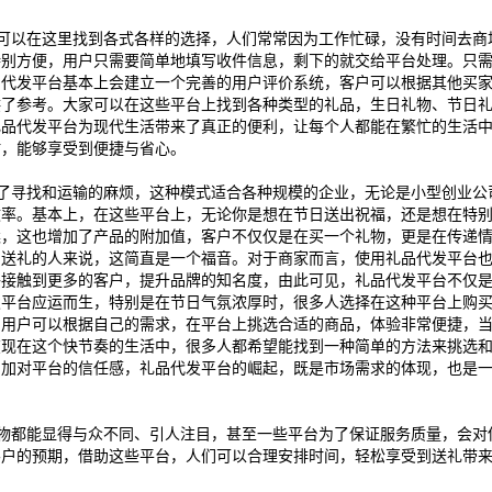
可以在这里找到各式各样的选择，人们常常因为工作忙碌，没有时间去商
特别方便，用户只需要简单地填写收件信息，剩下的就交给平台处理。只
品代发平台基本上会建立一个完善的用户评价系统，客户可以根据其他买
供了参考。大家可以在这些平台上找到各种类型的礼品，生日礼物、节日
礼品代发平台为现代生活带来了真正的便利，让每个人都能在繁忙的生活
时，能够享受到便捷与省心。
了寻找和运输的麻烦，这种模式适合各种规模的企业，无论是小型创业公
效率。基本上，在这些平台上，无论你是想在节日送出祝福，还是想在特
案，这也增加了产品的附加值，客户不仅仅是在买一个礼物，更是在传递
爱送礼的人来说，这简直是一个福音。对于商家而言，使用礼品代发平台
够接触到更多的客户，提升品牌的知名度，由此可见，礼品代发平台不仅
发平台应运而生，特别是在节日气氛浓厚时，很多人选择在这种平台上购
，用户可以根据自己的需求，在平台上挑选合适的商品，体验非常便捷，
在现在这个快节奏的生活中，很多人都希望能找到一种简单的方法来挑选
增加对平台的信任感，礼品代发平台的崛起，既是市场需求的体现，也是
物都能显得与众不同、引人注目，甚至一些平台为了保证服务质量，会对
客户的预期，借助这些平台，人们可以合理安排时间，轻松享受到送礼带