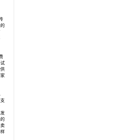
传
户的
时
事
费
如试
提供
商家
，
服支
方
代发
样的
助卖
多样