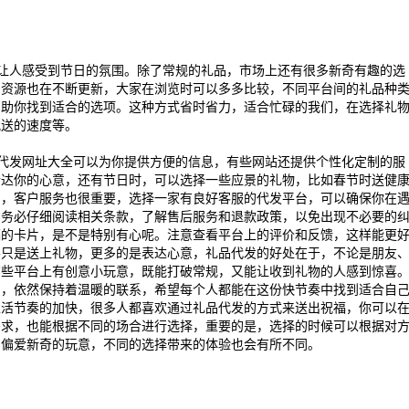
让人感受到节日的氛围。除了常规的礼品，市场上还有很多新奇有趣的选
的资源也在不断更新，大家在浏览时可以多多比较，不同平台间的礼品种
帮助你找到适合的选项。这种方式省时省力，适合忙碌的我们，在选择礼
配送的速度等。
代发网址大全可以为你提供方便的信息，有些网站还提供个性化定制的服
传达你的心意，还有节日时，可以选择一些应景的礼物，比如春节时送健
中，客户服务也很重要，选择一家有良好客服的代发平台，可以确保你在
，务必仔细阅读相关条款，了解售后服务和退款政策，以免出现不必要的
福的卡片，是不是特别有心呢。注意查看平台上的评价和反馈，这样能更
不只是送上礼物，更多的是表达心意，礼品代发的好处在于，不论是朋友
有些平台上有创意小玩意，既能打破常规，又能让收到礼物的人感到惊喜
中，依然保持着温暖的联系，希望每个人都能在这份快节奏中找到适合自
生活节奏的加快，很多人都喜欢通过礼品代发的方式来送出祝福，你可以
需求，也能根据不同的场合进行选择，重要的是，选择的时候可以根据对
则偏爱新奇的玩意，不同的选择带来的体验也会有所不同。