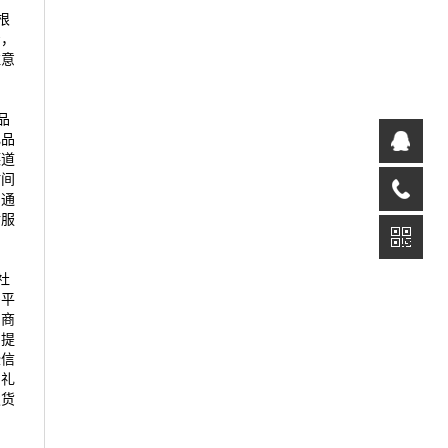
根
着，
注意
品
礼品
德道
时间
，通
后服
社
多平
和商
台提
些信
日礼
发货