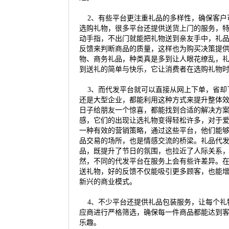
2、有些平台更注重礼品的多样性，确保客户
选购礼物，很多平台还提供送货上门的服务，
动手指，不出门就能把礼物送到亲友手中，礼
反馈来判断商品的质量，这样也为购买决策提
物、商务礼品，种类真是多到让人眼花缭乱，
到送礼的简单与快乐，它让消费者在选购礼物
3、而代发平台就可以直接从网上下单，省却
还是大型企业，都能利用这种方式来提升整体
日子给朋友一个惊喜，都能找到合适的解决方
感，它们的出现让选礼物变得轻松许多，对于
一种有效的营销策略，通过这些平台，他们能
品交易的场所，也是情感交流的桥梁。礼品代
品，既提升了节日的氛围，也拉近了人际关系
然，不同的代发平台在服务上会有些许差异。
送礼物，好的反馈不仅能吸引更多顾客，也能
新兴的商业模式。
4、不少平台还提供礼品包装服务，让每个礼
应商进行严格筛选，确保每一件商品都能达到
乐趣。