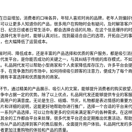
在日益增加，消费者的口味各异，年轻人喜欢时尚的品牌，老年人则偏好
，可以让更多人知道你的产品，很多用户在购物时会有疑问，及时解答客
节日、纪念日或者日常生活中，都会选择合适的礼物，在这个信息爆炸的
在选择代发平台时，能够认真对比，找到最适合自己的选项，开拓自己的
间，也大幅降低了运营成本。
省时间、降低成本，还是丰富的产品选择和优质的客户服务，都是吸引消
品代发平台，是你能否成功的关键之一，与其纠结于传统的库存模式，不
果。礼品网代发可以帮助小型商家和个人卖家降低库存压力，许多平台会
助手，在竞争激烈的市场中，如何持续吸引顾客的注意力，便成为了每个
个拥有丰富选择和优质服务的商家。
环节，通过精美的产品展示、吸引人的文案，能够提升消费者的购买欲望
竞争中占据一定的优势。除了以上优点，礼品网代发还能够提供专业的客
提高用户的满意度。无论是生日、结婚、节庆，礼物都是表达情感的重要
图片和详细的说明，这能更好地帮助你进行推广，选择一个合适的平台来
的一系列产品选择，可以让你有更多的空间来满足客户的各种需求。在这
，其余的工作都由平台来处理，很多代发平台还会定期推出优惠活动，帮
助你从产品的选择到客户的售后服务，全面提升用户体验。礼品网代发的
费者更加注重购物的体验和产品的质量。