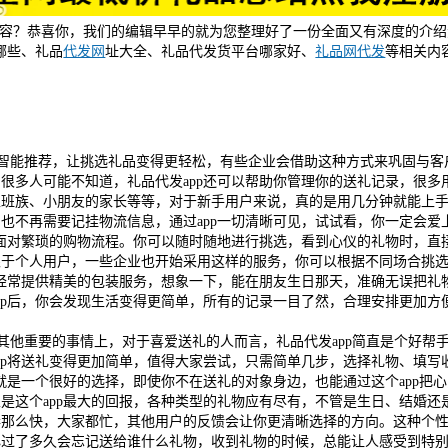
内容？恭喜你，我们的编辑早早的就为您整理好了一份全面又有深度的介绍
哪些、礼品
代发网
址大全、礼品代发货平台哪家好、
礼品网代发
等相关内
智能推荐，让挑选礼品变得更轻松，有些企业会借助这种方式来巩固与客
很多人可能不知道，礼品代发app还可以帮助你管理你的送礼记录，很多
上班族、小朋友的家长等等，对于新手用户来说，真的是用几分钟就能上
也不再需要记挂物流信息，通过app一切清晰可见，试试看，你一定会爱
要面对繁琐的购物流程。你可以随时随地进行挑选，看到心仪的礼物时，直
限于个人用户，一些企业也开始采用这样的服务，你可以根据不同场合挑
p经常提供精美的包装服务，想象一下，能在朋友生日那天，准确无误把礼
pp后，你会发现生活变得更简单，所有的记录一目了然，合理安排更加方
他重要的事情上，对于喜爱送礼的人而言，礼品代发app简直是个好帮
pp将送礼变得更加简单，值得大家尝试，只需简单几步，选择礼物、填写
就是一个很好的选择，即使你不在送礼的对象身边，也能通过这个app把
是这个app最大的回报，各种类型的礼物应有尽有，不管是生日、结婚还
奏那么快，大家都忙，其他用户的反馈会让你更清晰选择的方向。这种个
心过了多久会忘记送给谁什么礼物，收到礼物的时候，总能让人感受到特