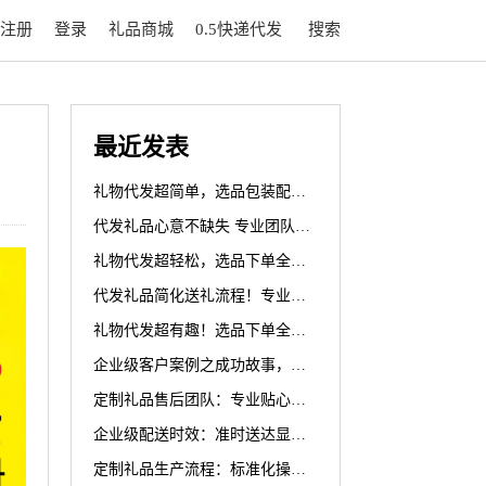
注册
登录
礼品商城
0.5快递代发
搜索
最近发表
礼物代发超简单，选品包装配送一键完成，如玩拼图般轻松
代发礼品心意不缺失 专业团队确保礼物完整
礼物代发超轻松，选品下单全搞定，惊喜时刻降临！
代发礼品简化送礼流程！专业团队助力，让复杂变轻松
礼物代发超有趣！选品下单全程嗨，惊喜连连不停歇
企业级客户案例之成功故事，代发更具可信度
定制礼品售后团队：专业贴心代发服务，全方位保障您的权益
企业级配送时效：准时送达显优势，代发高效创佳绩
定制礼品生产流程：标准化操作，让代发更规范