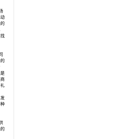
场
需动
家的
礼
中找
司
别的
情
也是
是商
买礼
当
和发
一种
供
来的