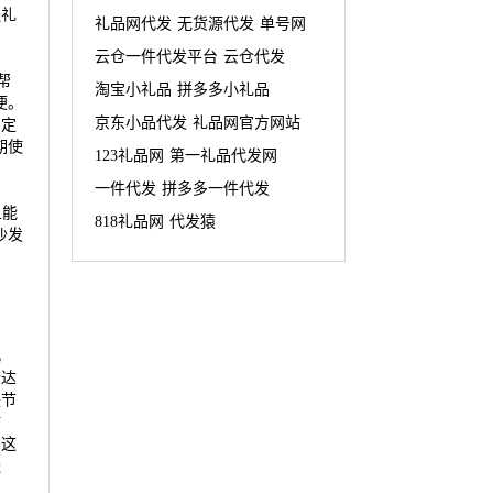
送礼
礼品网代发
无货源代发
单号网
云仓一件代发平台
云仓代发
帮
淘宝小礼品
拼多多小礼品
便。
京东小品代发
礼品网官方网站
，定
期使
123礼品网
第一礼品代发网
一件代发
拼多多一件代发
且能
818礼品网
代发猿
沙发
，
传达
是节
贴
，这
送