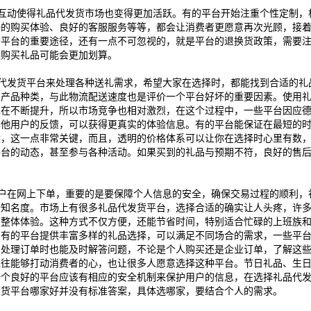
互动使得礼品代发货市场也变得更加活跃。有的平台开始注重个性定制，
好的购买体验、良好的客服服务等等，都会让消费者更愿意再次光顾，接
个平台的重要途径，还有一点不可忽视的，就是平台的退换货政策，需要
候购买礼品可能会更加划算。
代发货平台来处理各种送礼需求，希望大家在选择时，都能找到合适的礼
的产品种类，与此物流配送速度也是评价一个平台好坏的重要因素。使用
也在不断提升，所以市场竞争也相对激烈，在这个过程中，一些平台因应
其他用户的反馈，可以获得更真实的体验信息。有的平台能保证在最短的
候，这一点非常关键，而且，透明的价格体系可以让你在选择时心里有数
平台的动态，甚至参与各种活动。如果买到的礼品与预期不符，良好的售
户在网上下单，重要的是要保障个人信息的安全，确保交易过程的顺利，
升知名度。市场上有很多礼品代发货平台，选择合适的确实让人头疼，许
的整体体验。这种方式不仅方便，还能节省时间，特别适合忙碌的上班族
。有的平台提供丰富多样的礼品选择，可以满足不同场合的需求，一些平
，处理订单时也能及时解答问题，不论是个人购买还是企业订单，了解这
往往能够打动消费者的心，也让很多人愿意选择这种平台。节日礼品、生
一个良好的平台应该有相应的安全机制来保护用户的信息，在选择礼品代
发货平台哪家好并没有标准答案，具体选哪家，要结合个人的需求。