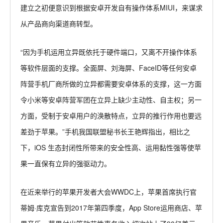
建立之初便意识到根据安卓开发自有操作体系MIUI，来谋求
从产品商向渠道商转型。
“因为手机运用立异既依托于硬件端口，又离不开操作体系
等软件层面的支撑。全面屏、刘海屏、FaceID等任何安卓
阵营手机厂商所做的立异都需要安卓体系的支撑，这一方面
令小米等安卓阵营军团在立异上缺少主动性、自主权；另一
方面，受制于安卓用户的涣散特点，立异的推行作用也要远
差劲于苹果。”手机我国联盟秘书长王艳辉指出，相比之
下，iOS 生态封闭性所带来的安全性高、运用黏性强等使苹
果一直保有立异的强驱动力。
在近来举行的苹果开发者大会WWDC上，苹果首席执行官
蒂姆·库克宣告到2017年第四季度，App Store运用商店、苹