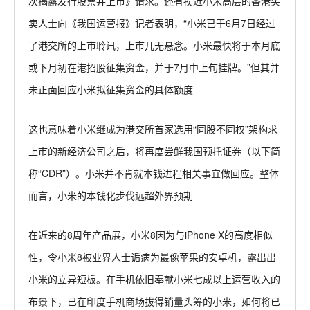
次揭露发行股票并上市》请求。还有挨近小米高层的香港买
卖人士向《我国运营报》记者表明，“小米已于6月7日经过
了港交所的上市聆讯，上市几无悬念。小米最快将于本月底
或下月初在港招股征集资金，并于7月中上旬挂牌。”但其并
未正面回应小米拟征集资金的具体额度
这也意味着小米继成为港交所首家选用“同股不同权”架构求
上市的新经济公司之后，将再度尝鲜我国预托证券（以下简
称“CDR”）。小米并不肯就本钱进程相关事宜做回应。整体
而言，小米的本钱化步伐远超外界预期
在近来的8周年产品展，小米8因为与iPhone X的高度相似
性，令小米8被业界人士诟病为最像苹果的安卓机，露出出
小米的立异短板。在手机依旧奉献小米七成以上运营收入的
布景下，已在印度手机商场拔得销量头筹的小米，如何将已