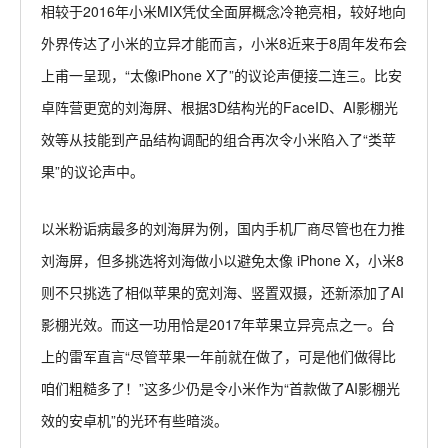
相较于2016年小米MIX凭仗全面屏概念冷艳亮相，较好地向
外界传达了小米的立异才能而言，小米8近来于8周年发布会
上甫一呈现，“太像iPhone X了”的议论声便接二连三。比安
卓阵营更宽的刘海屏、根据3D结构光的FaceID、AI影棚光
效等从技能到产品结构调配的组合再次令小米陷入了“类苹
果”的议论声中。
以米粉诟病最多的刘海屏为例，国内手机厂商尽管也在力推
刘海屏，但多挑选将刘海做小以避免太像 iPhone X，小米8
则不只挑选了相似苹果的宽刘海、竖置双摄，还新添加了AI
影棚光效。而这一功用恰是2017年苹果立异亮点之一。台
上的雷军直言“尽管苹果一年前就在做了，可是他们做得比
咱们粗糙多了！”这多少仍是令小米作为“首款做了AI影棚光
效的安卓机”的光环有些暗淡。