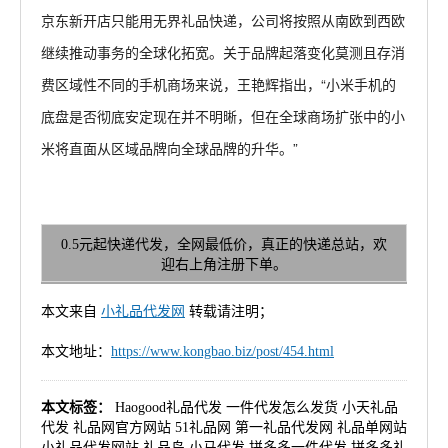
京东新开店只能用无界礼品快递
，公司将按照从南欧到西欧
继续推动事务的全球化拓宽。关于品牌起落变化莫测且存消
费区域性不同的手机商场来说，王艳辉指出，“小米手机的
底盘是否彻底安定现在并不明晰，但在全球商场扩张中的小
米将直面从区域品牌向全球品牌的升华。”
0.5元起快递代发，全网最低价，真正的快递总站，欢
迎右上角注册下单。
本文来自
小礼品代发网
转载请注明；
本文地址：
https://www.kongbao.biz/post/454.html
本文标签：
Haogood礼品代发
一件代发怎么发货
小天礼品
代发
礼品网官方网站
51礼品网
第一礼品代发网
礼品单网站
小礼品代发网站
礼品岛
小马代发
拼多多一件代发
拼多多礼