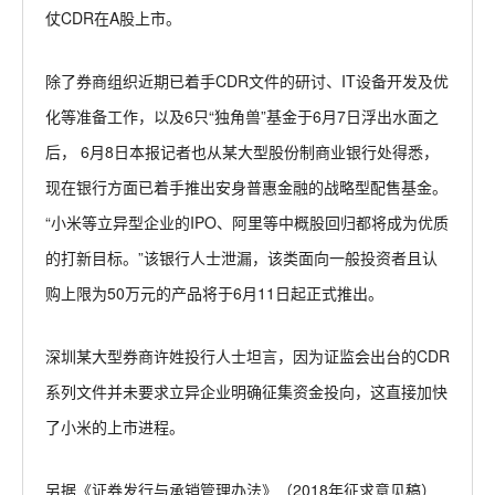
仗CDR在A股上市。
除了券商组织近期已着手CDR文件的研讨、IT设备开发及优
化等准备工作，以及6只“独角兽”基金于6月7日浮出水面之
后， 6月8日本报记者也从某大型股份制商业银行处得悉，
现在银行方面已着手推出安身普惠金融的战略型配售基金。
“小米等立异型企业的IPO、阿里等中概股回归都将成为优质
的打新目标。”该银行人士泄漏，该类面向一般投资者且认
购上限为50万元的产品将于6月11日起正式推出。
深圳某大型券商许姓投行人士坦言，因为证监会出台的CDR
系列文件并未要求立异企业明确征集资金投向，这直接加快
了小米的上市进程。
另据《证券发行与承销管理办法》（2018年征求意见稿）