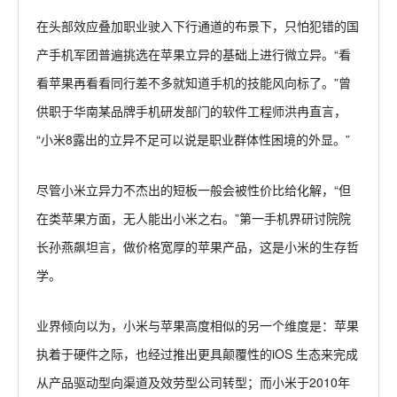
在头部效应叠加职业驶入下行通道的布景下，只怕犯错的国
产手机军团普遍挑选在苹果立异的基础上进行微立异。“看
看苹果再看看同行差不多就知道手机的技能风向标了。”曾
供职于华南某品牌手机研发部门的软件工程师洪冉直言，
“小米8露出的立异不足可以说是职业群体性困境的外显。”
尽管小米立异力不杰出的短板一般会被性价比给化解，“但
在类苹果方面，无人能出小米之右。”第一手机界研讨院院
长孙燕飙坦言，做价格宽厚的苹果产品，这是小米的生存哲
学。
业界倾向以为，小米与苹果高度相似的另一个维度是：苹果
执着于硬件之际，也经过推出更具颠覆性的iOS 生态来完成
从产品驱动型向渠道及效劳型公司转型；而小米于2010年