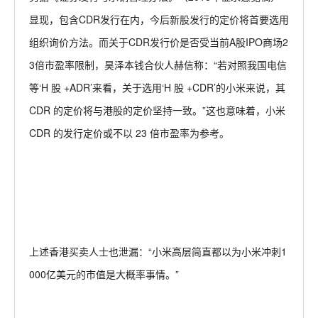
显现，包含CDR发行在内，今后新股发行的定价将首要选用
组织询价方法。而关于CDR发行价是否受当前A股IPO商场2
3倍市盈率限制，昊泽本钱合伙人赫信称：“若对照我国电信
等‘H 股 +ADR’来看，关于选用‘H 股 +CDR’的小米来说，其
CDR 的定价将与港股的定价坚持一致。”这也意味着，小米
CDR 的发行定价或不以 23 倍市盈率为参考。
上述香港买卖人士也泄漏：“小米高层简直都以为小米冲刺1
000亿美元的市值是大概率事情。”