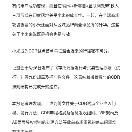
有的用户成功变现，而且使“硬件+新零售+互联网效劳”铁人
三项形式在印度落地关乎小米的成长性。一起，在全球商场
攻城拔寨的小米还面对从区域品牌向全球品牌的升华。这些
关于小米来说既是机会也是应战。
小米成为CDR试点首单与证监会近来的行径密不可分。
证监会于6月6日发布了《存托凭据发行与买卖管理办法（试
行）》等九份规章及标准性文件，这意味着搁置数年的CDR
准则结构已完成开始建立。
本报记者理发现，上述九份文件关于CDR试点企业准入门
槛、发行方法、CDR申报格局及信息发表细则、VIE架构及
AB两层股权架构的处理方法等此前商场重视的焦点问题均
有集中阐述。