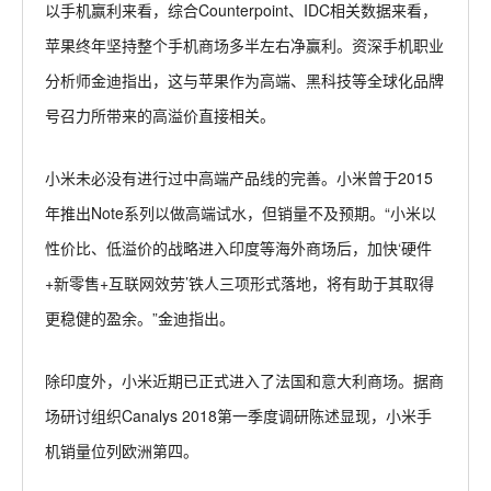
以手机赢利来看，综合Counterpoint、IDC相关数据来看，
苹果终年坚持整个手机商场多半左右净赢利。资深手机职业
分析师金迪指出，这与苹果作为高端、黑科技等全球化品牌
号召力所带来的高溢价直接相关。
小米未必没有进行过中高端产品线的完善。小米曾于2015
年推出Note系列以做高端试水，但销量不及预期。“小米以
性价比、低溢价的战略进入印度等海外商场后，加快‘硬件
+新零售+互联网效劳’铁人三项形式落地，将有助于其取得
更稳健的盈余。”金迪指出。
除印度外，小米近期已正式进入了法国和意大利商场。据商
场研讨组织Canalys 2018第一季度调研陈述显现，小米手
机销量位列欧洲第四。