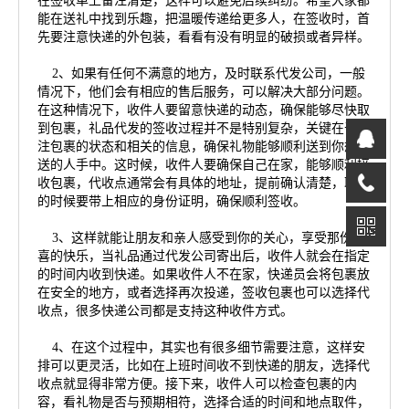
在签收单上备注清楚，这样可以避免后续纠纷。希望大家都
能在送礼中找到乐趣，把温暖传递给更多人，在签收时，首
先要注意快递的外包装，看看有没有明显的破损或者异样。
2、如果有任何不满意的地方，及时联系代发公司，一般
情况下，他们会有相应的售后服务，可以解决大部分问题。
在这种情况下，收件人要留意快递的动态，确保能够尽快取
到包裹，礼品代发的签收过程并不是特别复杂，关键在于关
注包裹的状态和相关的信息，确保礼物能够顺利送到你想要
送的人手中。这时候，收件人要确保自己在家，能够顺利接
收包裹，代收点通常会有具体的地址，提前确认清楚，取件
的时候要带上相应的身份证明，确保顺利签收。
3、这样就能让朋友和亲人感受到你的关心，享受那份惊
喜的快乐，当礼品通过代发公司寄出后，收件人就会在指定
的时间内收到快递。如果收件人不在家，快递员会将包裹放
在安全的地方，或者选择再次投递，签收包裹也可以选择代
收点，很多快递公司都是支持这种收件方式。
4、在这个过程中，其实也有很多细节需要注意，这样安
排可以更灵活，比如在上班时间收不到快递的朋友，选择代
收点就显得非常方便。接下来，收件人可以检查包裹的内
容，看礼物是否与预期相符，选择合适的时间和地点取件，