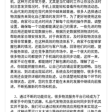
机，这种方式非常方便，尤其是当忙碌的工作让你没办法时
刻注意发货情况时，手机上就能轻松查看所有的物流动态。
礼品代发的流程在现代商贸中越来越普遍，很多人选择通过
物流服务来简化自己繁琐的发货环节，为了更好地使用这些
功能，商家可以花点时间去了解每个应用的操作界面，调整
设置，确保每一个功能都能满足自己的需求，一些先进的物
流应用还能够实现数据分析，根据历史数据预测物流时间，
帮助商家合理安排发货。对于商家而言，及时获取物流信息
变得非常重要，在这种高效的物流体系下，商家不仅能够掌
握包裹的情况，还能及时与客户沟通，回答他们的问题，提
升服务体验，这在竞争激烈的市场中，是一个很大的优势。
很多物流公司都提供了手机端的信息同步功能，这样一来，
商家不论在哪里，都能随时了解包裹的动态，理解了这一
点，你就能把握住商机，让自己的店铺运营更加顺畅。当包
裹发出、到达或出现延迟时，系统会及时提醒你，很多手机
应用还会提供详细的物流轨迹，让你清楚地知道每个环节的
处理状态，这样，您的生意才能在未来的发展中继续向前推
进，不断拓展新的市场和机会。
2、通过不断的功能优化，很多物流服务平台已经成为了
商家手中的强力武器，礼品代发物流信息如何同步到手机其
实并不复杂，我们可以通过相关的物流应用程序来实现这一
点，这种设置可以大大减少等待的时间和焦虑感，让每个商